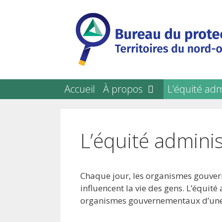
Skip
to
content
Accueil
À propos
L’équité adm
L’équité adminis
Chaque jour, les organismes gouver
influencent la vie des gens. L’équit
organismes gouvernementaux d’une 