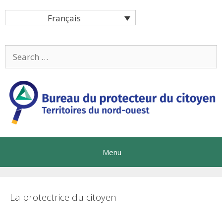
Skip
Français
to
content
Search
for:
Menu
La protectrice du citoyen