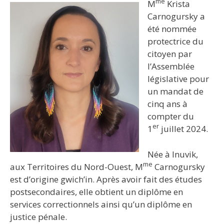
me
M
Krista
Carnogursky a
été nommée
protectrice du
citoyen par
l’Assemblée
législative pour
un mandat de
cinq ans à
compter du
er
1
juillet 2024.
Née à Inuvik,
me
aux Territoires du Nord-Ouest, M
Carnogursky
est d’origine gwich’in. Après avoir fait des études
postsecondaires, elle obtient un diplôme en
services correctionnels ainsi qu’un diplôme en
justice pénale.