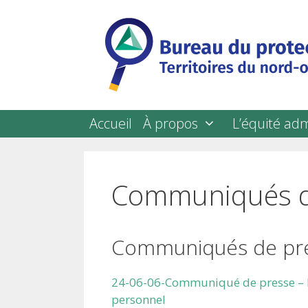
Skip
to
content
Accueil
À propos
L’équité adm
Communiqués d
Communiqués de pr
24-06-06-Communiqué de presse – É
personnel