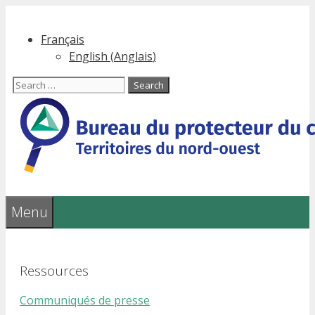
Skip
to
Français
content
English
(
Anglais
)
Search
for:
Menu
Ressources
Communiqués de presse